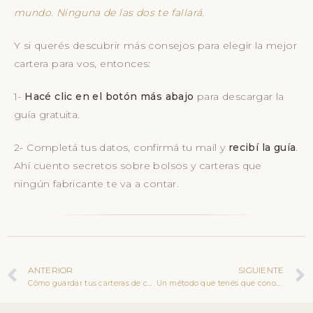
mundo. Ninguna de las dos te fallará.
Y si querés descubrir más consejos para elegir la mejor
cartera para vos, entonces:
1-
Hacé clic en el botón más abajo
para descargar la
guía gratuita.
2- Completá tus datos, confirmá tu mail y
recibí la guía
.
Ahí cuento secretos sobre bolsos y carteras que
ningún fabricante te va a contar.
ANTERIOR
SIGUIENTE
Cómo guardar tus carteras de cuero para que duren más tiempo, la lección de un tintorero chino y lo que jamás debes hacer
Un método que tenés que conocer, para evitar que te asalten en la puerta de tu casa, usando un detalle de tu cartera de cuero