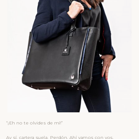
“¡Eh no te olvides de mí!”
Ay sí, cartera suela. Perdón. Ahí vamos con vos.